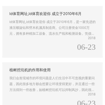
产
品
ld体育网址,ld体育欢迎你 成立于2010年6月
展
ld体育网址,ld体育欢迎你 成立于2010年6月，是一家先进的
示
液压螺旋钻和劈木机属具制造商。公司注册资金1000万
元，拥有多种精加工设备、流水生产线和检测设备。凭借近
新
2018
8年的销售和服务经验，我们创建了自己的品牌“YDH”，并
闻
06-23
得到了中国和世界各地客户的认可。 采用先进技术，严格
动
态
控制产品质量，产品性能卓越，至今已获得三十余项专
利， YDH螺旋钻机、劈木机已远销
联
系
植树挖坑机的作用和使用
我
我们会发现城市的环境问题是人们生活中不可忽视的重要问
们
题，因此很多地方都会想要让环境变得更好，并且通过一些
方法得到一些改善，如植树挖坑机可以抑制风沙，因此很多
2018
人都会城市建设更加的积极关注植树的问题，市场上的植树
06-23
挖坑机有不同的型号，也会让我们看到不同的作用，因此很