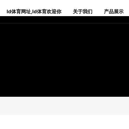
ld体育网址,ld体育欢迎你
关于我们
产品展示