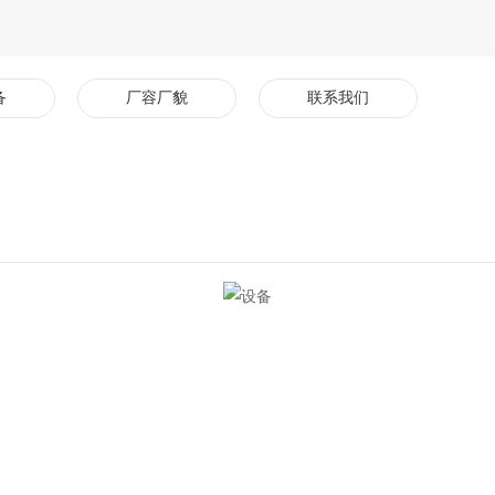
备
厂容厂貌
联系我们