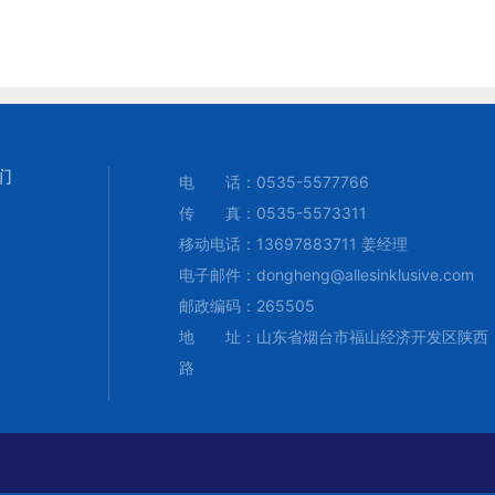
们
电 话：
0535-5577766
传 真：0535-5573311
移动电话：
13697883711
姜经理
电子邮件：
dongheng@allesinklusive.com
邮政编码：265505
地 址：山东省烟台市福山经济开发区陕西
路