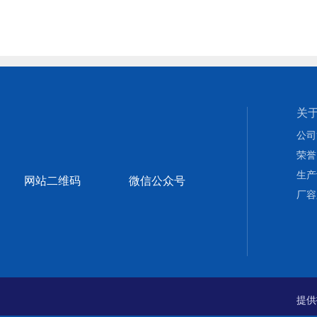
关
公司
荣誉
生产
网站二维码
微信公众号
厂容
提供