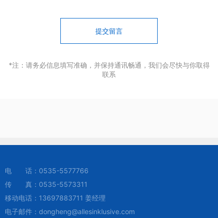
提交留言
*注：请务必信息填写准确，并保持通讯畅通，我们会尽快与你取得
联系
电 话：
0535-5577766
传 真：0535-5573311
移动电话：
13697883711
姜经理
电子邮件：
dongheng@allesinklusive.com