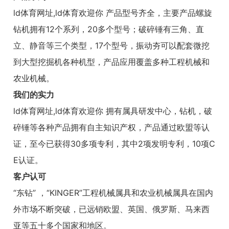
ld体育网址,ld体育欢迎你 产品型号齐全，主要产品螺旋
钻机拥有12个系列，20多个型号；破碎锤有三角、直
立、静音等三个类型，17个型号，振动夯可以配套微挖
到大型挖掘机各种机型，产品应用覆盖多种工程机械和
农业机械。
我们的实力
ld体育网址,ld体育欢迎你 拥有属具研发中心，钻机，破
碎锤等各种产品拥有自主知识产权，产品通过欧盟等认
证，至今已获得30多项专利，其中2项发明专利，10项C
E认证。
客户认可
“东钻” ，“KINGER”工程机械属具和农业机械属具在国内
外市场不断突破，已远销欧盟、英国、俄罗斯、马来西
亚等五十多个国家和地区。