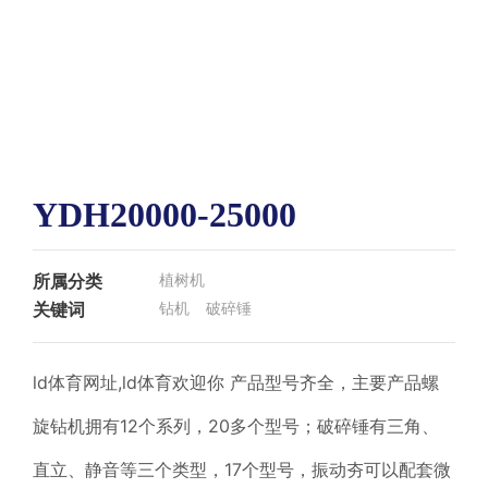
产
品
展
示
新
闻
YDH20000-25000
动
态
所属分类
植树机
联
关键词
钻机
破碎锤
系
我
们
ld体育网址,ld体育欢迎你 产品型号齐全，主要产品螺
旋钻机拥有12个系列，20多个型号；破碎锤有三角、
直立、静音等三个类型，17个型号，振动夯可以配套微