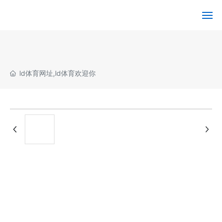
ld体育网址,ld体育欢迎你
ld
体
育
ld体育网址,ld体育欢迎你
网
址,
ld
体
育
欢
迎
你
关
于
我
们